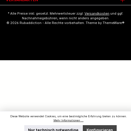
* Alle Preise inkl. gesetzl. Mehrwertsteuer zzgl.
Versandkosten
und ggf.
Nachnahmegebühren, wenn nicht anders angegeben.
© 2026 Rubaddiction - Alle Rechte vorbehalten. Theme by
ThemeWare®
Diese Website verwendet Cookies, um eine bestmögliche Erfahrung bieten zu können.
Mehr Informationen ...
Nur technisch notwendige
Konfigurieren