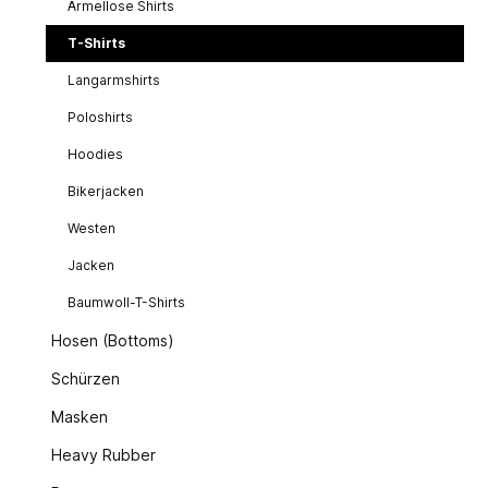
Ärmellose Shirts
T-Shirts
Langarmshirts
Poloshirts
Hoodies
Bikerjacken
Westen
Jacken
Baumwoll-T-Shirts
Hosen (Bottoms)
Schürzen
Masken
Heavy Rubber