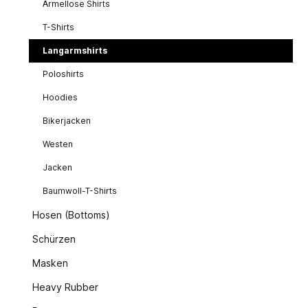
Ärmellose Shirts
T-Shirts
Langarmshirts
Poloshirts
Hoodies
Bikerjacken
Westen
Jacken
Baumwoll-T-Shirts
Hosen (Bottoms)
Schürzen
Masken
Heavy Rubber