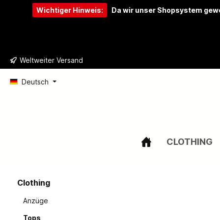
Wichtiger Hinweis:
Da wir unser Shopsystem gewe
e springen
Zur Hauptnavigation springen
Weltweiter Versand
Deutsch
CLOTHING
Clothing
Anzüge
Tops