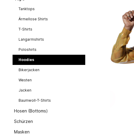
Tanktops
Ärmellose Shirts
T-Shirts
Langarmshirts
Poloshirts
Hoodies
Bikerjacken
Westen
Jacken
Baumwoll-T-Shirts
Hosen (Bottoms)
Schürzen
Masken