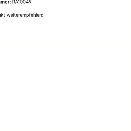
mmer:
RA10049
kt weiterempfehlen: