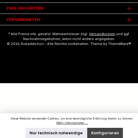
ZAHLUNGSARTEN
VERSANDARTEN
* Alle Preise inkl. gesetzl. Mehrwertsteuer zzgl.
Versandkosten
und ggf.
Nachnahmegebühren, wenn nicht anders angegeben.
© 2026 Rubaddiction - Alle Rechte vorbehalten. Theme by
ThemeWare®
Diese Website verwendet Cookies, um eine bestmögliche Erfahrung bieten zu können.
Mehr Informationen ...
Nur technisch notwendige
Konfigurieren