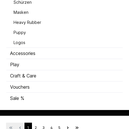
Schürzen
Masken
Heavy Rubber
Puppy
Logos
Accessories
Play
Craft & Care
Vouchers
Sale %
1
2
3
4
5