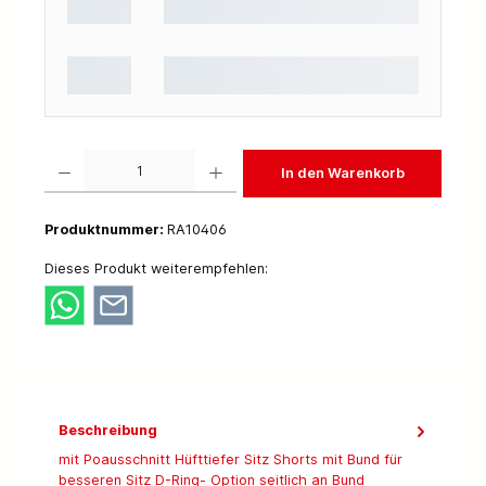
Produkt Anzahl: Gib den gewünschten Wert ein oder benutze die Schaltflächen um die 
In den Warenkorb
Produktnummer:
RA10406
Dieses Produkt weiterempfehlen:
Beschreibung
mit Poausschnitt Hüfttiefer Sitz Shorts mit Bund für
besseren Sitz D-Ring- Option seitlich an Bund