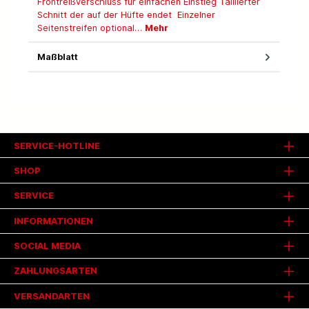
Frontreißverschluss für einfachen Einstieg Taillierter
Schnitt der auf der Hüfte endet Einzelner
Seitenstreifen optional…
Mehr
Maßblatt
SERVICE-HOTLINE
SHOP
SERVICE
INFORMATIONEN
SOCIAL MEDIA
ZAHLUNGSARTEN
VERSANDARTEN