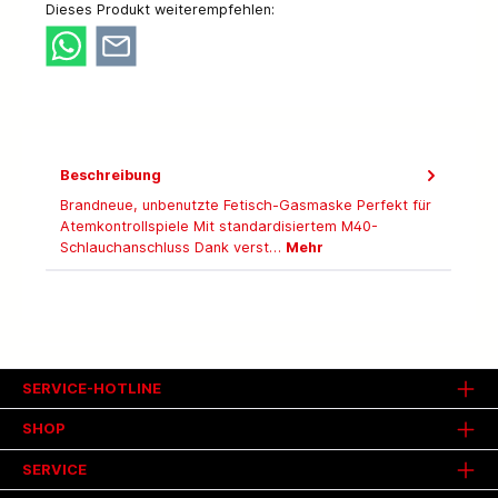
Dieses Produkt weiterempfehlen:
Beschreibung
Brandneue, unbenutzte Fetisch-Gasmaske Perfekt für
Atemkontrollspiele Mit standardisiertem M40-
Schlauchanschluss Dank verst…
Mehr
SERVICE-HOTLINE
SHOP
SERVICE