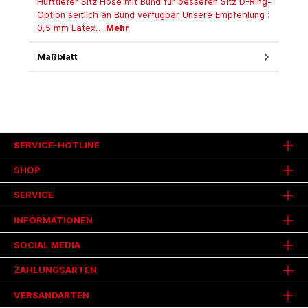
Hüfttiefer Sitz Hose mit Bund für besseren Sitz D-Ring-
Option seitlich an Bund verfügbar Unsere Empfehlung :
0,5 mm Latex…
Mehr
Maßblatt
SERVICE-HOTLINE
SHOP
SERVICE
INFORMATIONEN
SOCIAL MEDIA
ZAHLUNGSARTEN
VERSANDARTEN