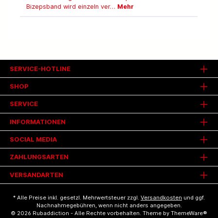
Bizepsband wird einzeln ver…
Mehr
SERVICE-HOTLINE
SHOP
SERVICE
INFORMATIONEN
SOCIAL MEDIA
ZAHLUNGSARTEN
VERSANDARTEN
* Alle Preise inkl. gesetzl. Mehrwertsteuer zzgl.
Versandkosten
und ggf.
Nachnahmegebühren, wenn nicht anders angegeben.
© 2026 Rubaddiction - Alle Rechte vorbehalten. Theme by
ThemeWare®