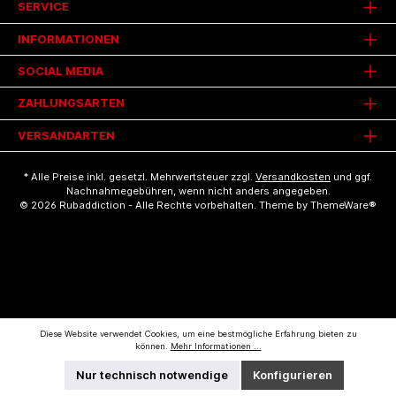
SERVICE
INFORMATIONEN
SOCIAL MEDIA
ZAHLUNGSARTEN
VERSANDARTEN
* Alle Preise inkl. gesetzl. Mehrwertsteuer zzgl.
Versandkosten
und ggf.
Nachnahmegebühren, wenn nicht anders angegeben.
© 2026 Rubaddiction - Alle Rechte vorbehalten. Theme by
ThemeWare®
Diese Website verwendet Cookies, um eine bestmögliche Erfahrung bieten zu
können.
Mehr Informationen ...
Nur technisch notwendige
Konfigurieren