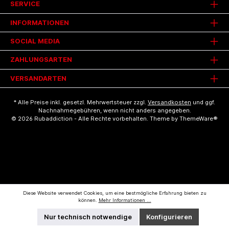
SERVICE
INFORMATIONEN
SOCIAL MEDIA
ZAHLUNGSARTEN
VERSANDARTEN
* Alle Preise inkl. gesetzl. Mehrwertsteuer zzgl.
Versandkosten
und ggf.
Nachnahmegebühren, wenn nicht anders angegeben.
© 2026 Rubaddiction - Alle Rechte vorbehalten. Theme by
ThemeWare®
Diese Website verwendet Cookies, um eine bestmögliche Erfahrung bieten zu
können.
Mehr Informationen ...
Nur technisch notwendige
Konfigurieren