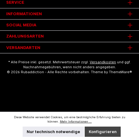
SERVICE
INFORMATIONEN
SOCIAL MEDIA
ZAHLUNGSARTEN
VERSANDARTEN
* Alle Preise inkl. gesetzl. Mehrwertsteuer zzgl.
Versandkosten
und ggf.
Nachnahmegebühren, wenn nicht anders angegeben.
© 2026 Rubaddiction - Alle Rechte vorbehalten. Theme by
ThemeWare®
Diese Website verwendet Cookies, um eine bestmögliche Erfahrung bieten zu
können.
Mehr Informationen ...
Nur technisch notwendige
Konfigurieren