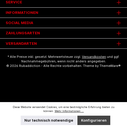
SERVICE
INFORMATIONEN
SOCIAL MEDIA
ZAHLUNGSARTEN
VERSANDARTEN
* Alle Preise inkl. gesetzl. Mehrwertsteuer zzgl.
Versandkosten
und ggf.
Nachnahmegebühren, wenn nicht anders angegeben.
© 2026 Rubaddiction - Alle Rechte vorbehalten. Theme by
ThemeWare®
Diese Website verwendet Cookies, um eine bestmögliche Erfahrung bieten zu
können.
Mehr Informationen ...
Nur technisch notwendige
Konfigurieren