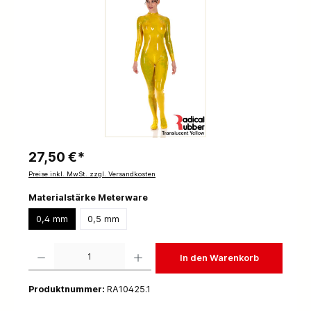
27,50 €*
Preise inkl. MwSt. zzgl. Versandkosten
Materialstärke Meterware
0,4 mm
0,5 mm
Produkt Anzahl: Gib den gewünschten Wert ein oder benutze die Schaltflächen um die 
In den Warenkorb
Produktnummer:
RA10425.1