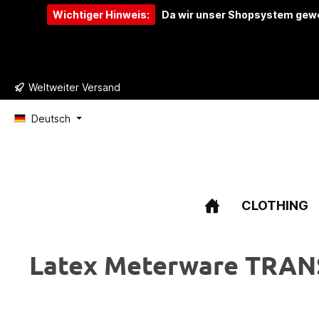
Wichtiger Hinweis:
Da wir unser Shopsystem gewe
e springen
Zur Hauptnavigation springen
Weltweiter Versand
Deutsch
CLOTHING
Latex Meterware TRA