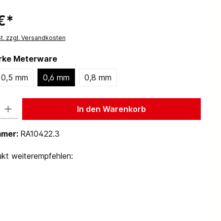
€*
St. zzgl. Versandkosten
ärke Meterware
0,5 mm
0,6 mm
0,8 mm
 Gib den gewünschten Wert ein oder benutze die Schaltflächen um die Anzah
In den Warenkorb
mmer:
RA10422.3
kt weiterempfehlen: