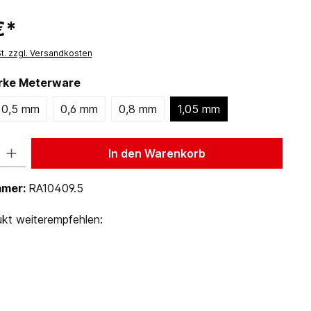
€*
St. zzgl. Versandkosten
ärke Meterware
0,5 mm
0,6 mm
0,8 mm
1,05 mm
 Gib den gewünschten Wert ein oder benutze die Schaltflächen um die Anzah
In den Warenkorb
mmer:
RA10409.5
kt weiterempfehlen: