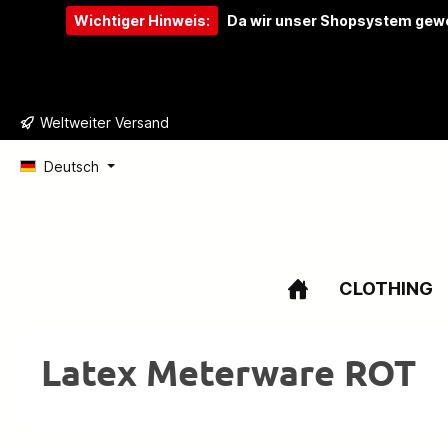
Wichtiger Hinweis:
Da wir unser Shopsystem gewe
e springen
Zur Hauptnavigation springen
Weltweiter Versand
Deutsch
CLOTHING
Latex Meterware ROT