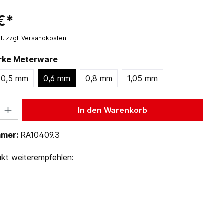
€*
St. zzgl. Versandkosten
ärke Meterware
0,5 mm
0,6 mm
0,8 mm
1,05 mm
 Gib den gewünschten Wert ein oder benutze die Schaltflächen um die Anzah
In den Warenkorb
mmer:
RA10409.3
kt weiterempfehlen: