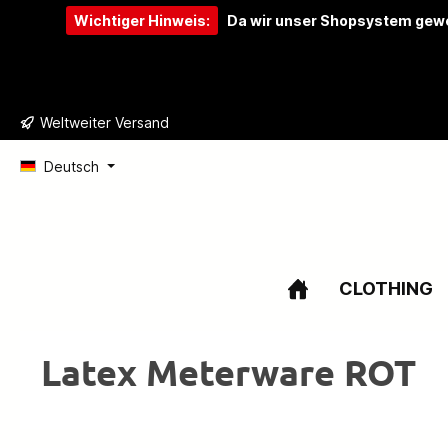
Wichtiger Hinweis:
Da wir unser Shopsystem gewe
e springen
Zur Hauptnavigation springen
Weltweiter Versand
Deutsch
CLOTHING
Latex Meterware ROT