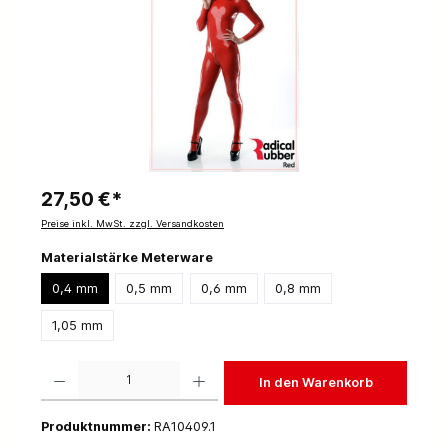
27,50 €*
Preise inkl. MwSt. zzgl. Versandkosten
Materialstärke Meterware
0,4 mm
0,5 mm
0,6 mm
0,8 mm
1,05 mm
Produkt Anzahl: Gib den gewünschten Wert ein oder benutze die Schaltflächen um die 
In den Warenkorb
Produktnummer:
RA10409.1