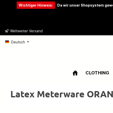
Wichtiger Hinweis:
Da wir unser Shopsystem gewe
e springen
Zur Hauptnavigation springen
Weltweiter Versand
Deutsch
CLOTHING
Latex Meterware ORA