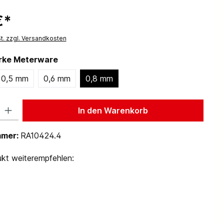
€*
St. zzgl. Versandkosten
ärke Meterware
0,5 mm
0,6 mm
0,8 mm
 Gib den gewünschten Wert ein oder benutze die Schaltflächen um die Anzah
In den Warenkorb
mmer:
RA10424.4
kt weiterempfehlen: