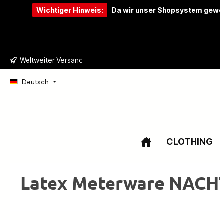
Wichtiger Hinweis:
Da wir unser Shopsystem gewe
e springen
Zur Hauptnavigation springen
Weltweiter Versand
Deutsch
CLOTHING
Latex Meterware NAC