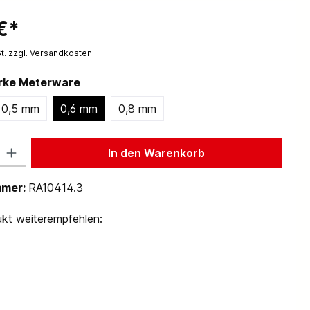
€*
St. zzgl. Versandkosten
ärke Meterware
0,5 mm
0,6 mm
0,8 mm
 Gib den gewünschten Wert ein oder benutze die Schaltflächen um die Anzah
In den Warenkorb
mmer:
RA10414.3
kt weiterempfehlen: