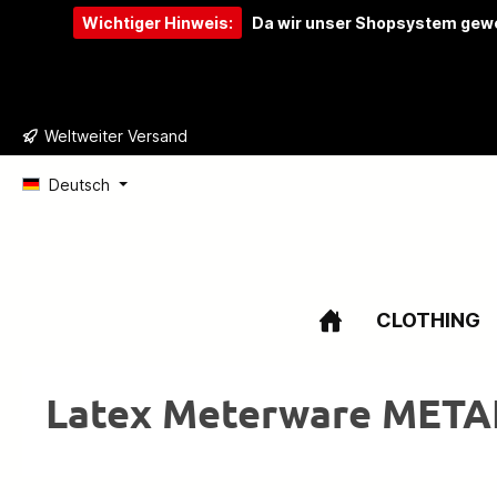
Wichtiger Hinweis:
Da wir unser Shopsystem gewe
e springen
Zur Hauptnavigation springen
Weltweiter Versand
Deutsch
CLOTHING
Latex Meterware MET