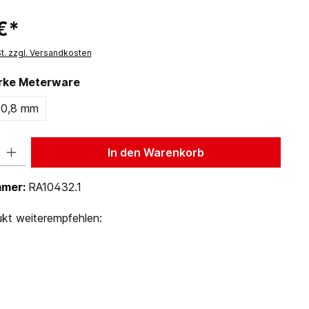
€*
St. zzgl. Versandkosten
ärke Meterware
0,8 mm
 Gib den gewünschten Wert ein oder benutze die Schaltflächen um die Anzah
In den Warenkorb
mmer:
RA10432.1
kt weiterempfehlen: